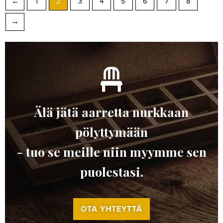
←
1
2
3
4
5
6
7
8
→
Älä jätä aarretta nurkkaan
pölyttymään
- tuo se meille niin myymme sen
puolestasi.
OTA YHTEYTTÄ