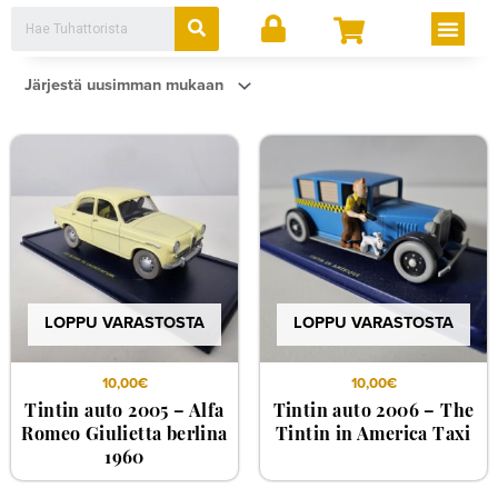
Siirry
Search
Men
sisältöön
LOPPU VARASTOSTA
LOPPU VARASTOSTA
10,00
€
10,00
€
Tintin auto 2005 – Alfa
Tintin auto 2006 – The
Romeo Giulietta berlina
Tintin in America Taxi
1960