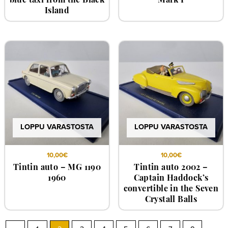
blue taxi from the Black
Mark I
Island
LOPPU VARASTOSTA
LOPPU VARASTOSTA
10,00
€
10,00
€
Tintin auto – MG 1190
Tintin auto 2002 –
1960
Captain Haddock’s
convertible in the Seven
Crystall Balls