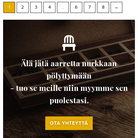
1
2
3
4
…
6
7
8
→
Älä jätä aarretta nurkkaan
pölyttymään
- tuo se meille niin myymme sen
puolestasi.
OTA YHTEYTTÄ