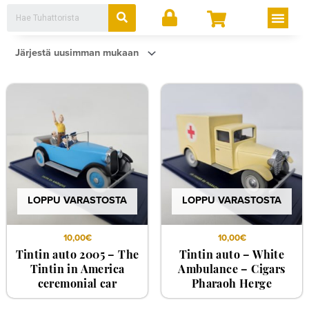
Siirry
Search
Men
sisältöön
LOPPU VARASTOSTA
LOPPU VARASTOSTA
10,00
€
10,00
€
Tintin auto 2005 – The
Tintin auto – White
Tintin in America
Ambulance – Cigars
ceremonial car
Pharaoh Herge