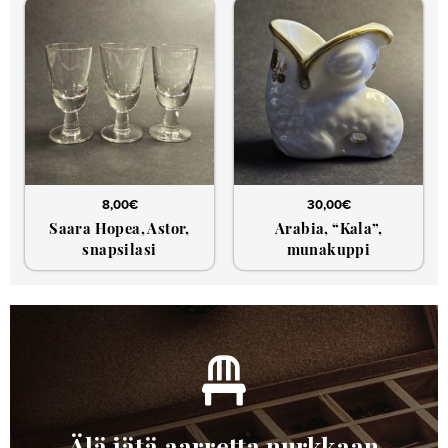
8,00
€
30,00
€
Saara Hopea, Astor,
Arabia, “Kala”,
snapsilasi
munakuppi
Älä jätä aarretta nurkkaan