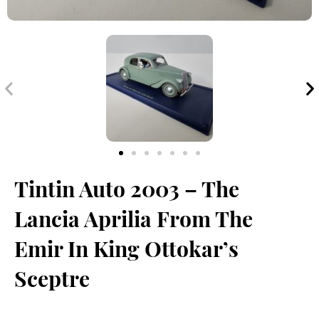
Edellinen
S
Tintin Auto 2003 – The
Lancia Aprilia From The
Emir In King Ottokar’s
Sceptre