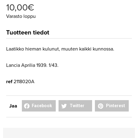
10,00
€
Varasto loppu
Tuotteen tiedot
Laatikko hieman kulunut, muuten kaikki kunnossa.
Lancia Aprilia 1939. 1/43.
ref
2118020A
Share
Share
Share
Jaa
Facebook
Twitter
Pinterest
on
on
on
facebook
twitter
pinterest