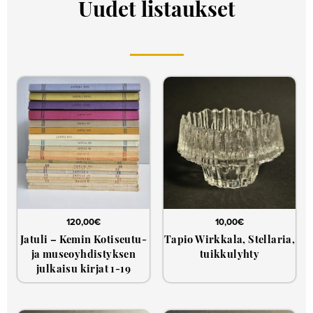
Uudet listaukset
120,00
€
10,00
€
Jatuli – Kemin Kotiseutu-
Tapio Wirkkala, Stellaria,
ja museoyhdistyksen
tuikkulyhty
julkaisu kirjat 1-19