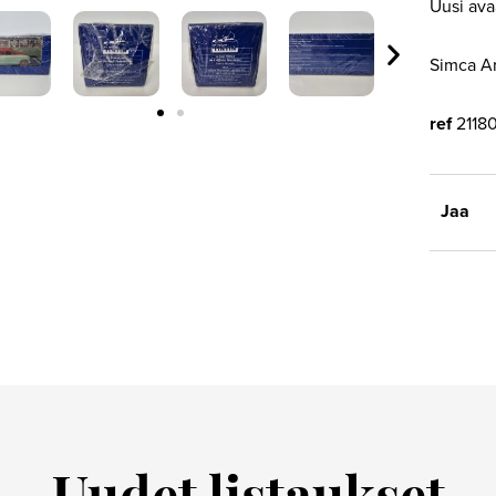
Uusi ava
inen
Seuraav
Simca Ar
ref
2118
Jaa