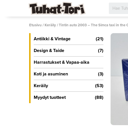
Siirry
sisältöön
Etusivu
/
Keräily
/ Tintin auto 2003 – The Simca taxi in the C
Antiikki & Vintage
(21)
Design & Taide
(7)
Harrastukset & Vapaa-aika
Koti ja asuminen
(3)
Keräily
(53)
Myydyt tuotteet
(88)