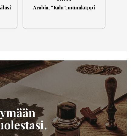
ilasi
Arabia, “Kala”, munakuppi
ttymään
olestasi.