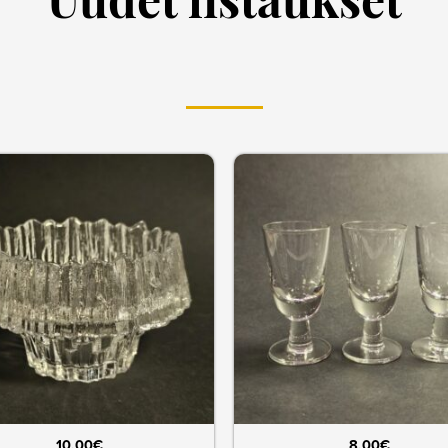
Uudet listaukset
10,00
€
8,00
€