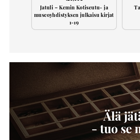
Jatuli – Kemin Kotiseutu- ja
Ta
museoyhdistyksen julkaisu kirjat
1-19
Älä jä
- tuo se