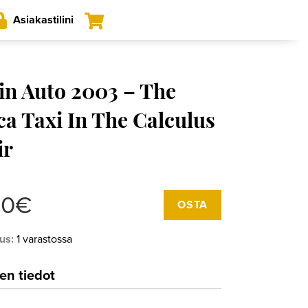
Asiakastilini
in Auto 2003 – The
a Taxi In The Calculus
ir
Tintin
00
€
OSTA
auto
2003
us:
1 varastossa
–
The
Simca
en tiedot
taxi
in