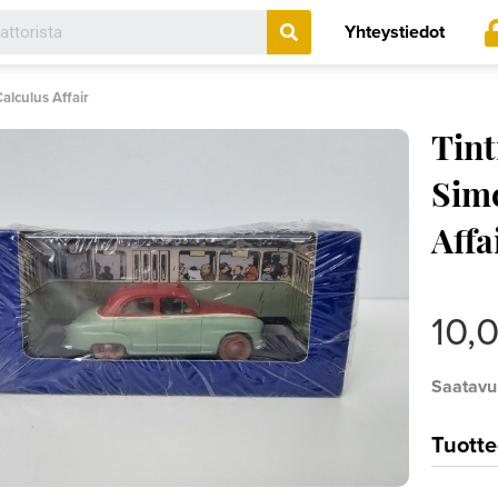
Search
Yhteystiedot
alculus Affair
Tint
Simc
Affa
10,
Saatavu
Tuotte