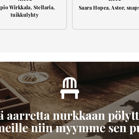
pio Wirkkala, Stellaria,
Saara Hopea, Astor, snaps
tuikkulyhty
tä aarretta nurkkaan pöly
 meille niin myymme sen pu