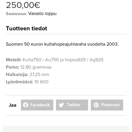
250,00
€
Varasto loppu
Saatavuus:
Tuotteen tiedot
Suomen 50 euron kultahopeajuhlaraha vuodelta 2003.
Metalli:
Kulta750 / Au750 ja hopea925 / Ag925
Paino:
12.80 grammaa
Halkaisija:
27,25 mm
Lyöntimäärä:
10 600
Share
Share
Share
Jaa
Facebook
Twitter
Pinterest
on
on
on
facebook
twitter
pinterest