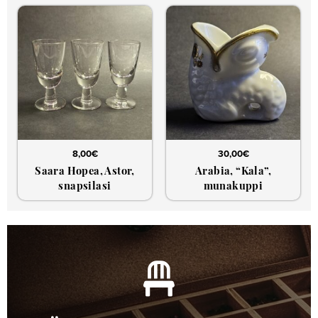
8,00
€
30,00
€
Saara Hopea, Astor,
Arabia, “Kala”,
snapsilasi
munakuppi