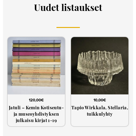
Uudet listaukset
120,00
€
10,00
€
Jatuli – Kemin Kotiseutu-
Tapio Wirkkala, Stellaria,
ja museoyhdistyksen
tuikkulyhty
julkaisu kirjat 1-19