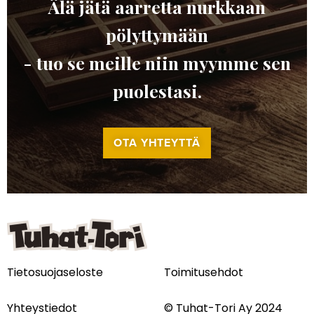
Älä jätä aarretta nurkkaan
pölyttymään
- tuo se meille niin myymme sen
puolestasi.
OTA YHTEYTTÄ
Tietosuojaseloste
Toimitusehdot
Yhteystiedot
© Tuhat-Tori Ay 2024