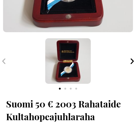
Edellinen
S
Suomi 50 € 2003 Rahataide
Kultahopeajuhlaraha