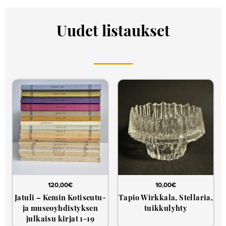
Uudet listaukset
120,00
€
10,00
€
Jatuli – Kemin Kotiseutu-
Tapio Wirkkala, Stellaria,
ja museoyhdistyksen
tuikkulyhty
julkaisu kirjat 1-19