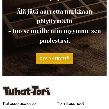
Älä jätä aarretta nurkkaan
pölyttymään
- tuo se meille niin myymme sen
puolestasi.
OTA YHTEYTTÄ
Tietosuojaseloste
Toimitusehdot