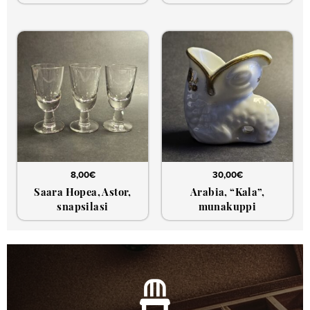
8,00
€
30,00
€
Saara Hopea, Astor,
Arabia, “Kala”,
snapsilasi
munakuppi