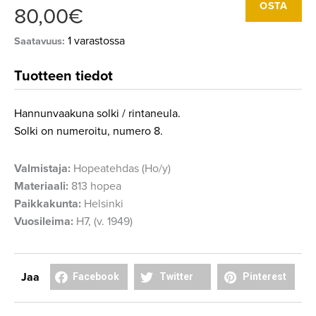
OSTA
80,00
€
hannunvaakuna
hopeaa
1 varastossa
Saatavuus:
määrä
Tuotteen tiedot
Hannunvaakuna solki / rintaneula.
Solki on numeroitu, numero 8.
Valmistaja:
Hopeatehdas (Ho/y)
Materiaali:
813 hopea
Paikkakunta:
Helsinki
Vuosileima:
H7, (v. 1949)
Share
Share
Share
Jaa
Facebook
Twitter
Pinterest
on
on
on
facebook
twitter
pinterest