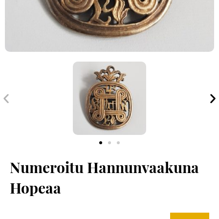
Edellinen
S
Numeroitu Hannunvaakuna
Hopeaa
Numeroitu