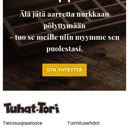
Älä jätä aarretta nurkkaan
pölyttymään
- tuo se meille niin myymme sen
puolestasi.
OTA YHTEYTTÄ
Tietosuojaseloste
Toimitusehdot