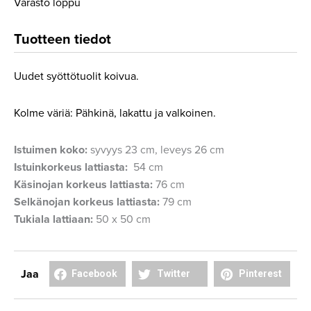
Varasto loppu
Tuotteen tiedot
Uudet syöttötuolit koivua.
Kolme väriä: Pähkinä, lakattu ja valkoinen.
Istuimen koko:
syvyys 23 cm, leveys 26 cm
Istuinkorkeus lattiasta:
54 cm
Käsinojan korkeus lattiasta:
76 cm
Selkänojan korkeus lattiasta:
79 cm
Tukiala lattiaan:
50 x 50 cm
Share
Share
Share
Jaa
Facebook
Twitter
Pinterest
on
on
on
facebook
twitter
pinterest