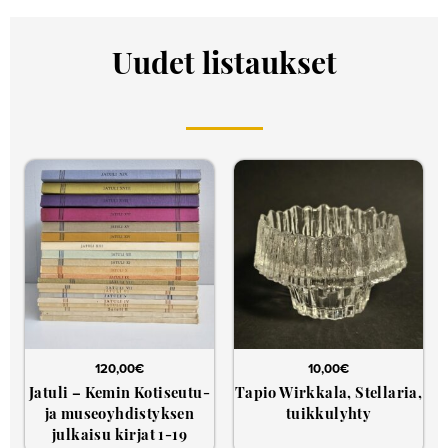
Uudet listaukset
120,00
€
10,00
€
Jatuli – Kemin Kotiseutu-
Tapio Wirkkala, Stellaria,
ja museoyhdistyksen
tuikkulyhty
julkaisu kirjat 1-19