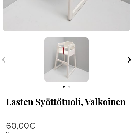
Edellinen
S
Lasten Syöttötuoli, Valkoinen
60,00
€