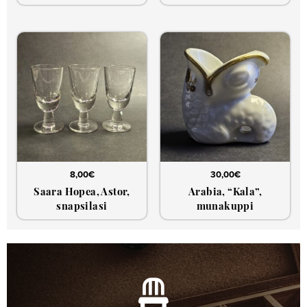
8,00
€
30,00
€
Saara Hopea, Astor,
Arabia, “Kala”,
snapsilasi
munakuppi