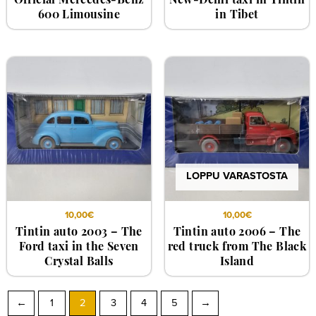
Official Mercedes-Benz
New-Delhi taxi in Tintin
600 Limousine
in Tibet
LOPPU VARASTOSTA
10,00
€
10,00
€
Tintin auto 2003 – The
Tintin auto 2006 – The
Ford taxi in the Seven
red truck from The Black
Crystal Balls
Island
←
1
2
3
4
5
→