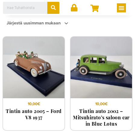
Siirry
Search
Men
sisältöön
10,00
€
10,00
€
Tintin auto 2005 – Ford
Tintin auto 2002 –
V8 1937
Mitsuhirato’s saloon car
in Blue Lotus