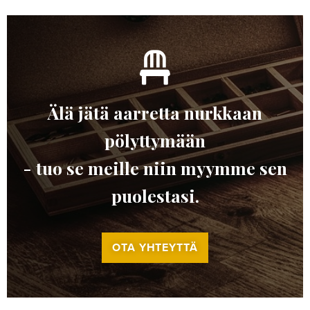
Älä jätä aarretta nurkkaan
pölyttymään
- tuo se meille niin myymme sen
puolestasi.
OTA YHTEYTTÄ