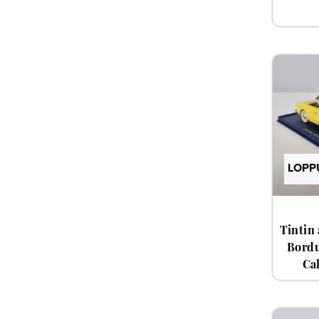
LOPP
Tintin
Bordu
Cal