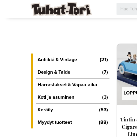
Siirry
sisältöön
Antiikki & Vintage
(21)
Design & Taide
(7)
Harrastukset & Vapaa-aika
LOPP
Koti ja asuminen
(3)
Keräily
(53)
Tintin
Myydyt tuotteet
(88)
Cigars
Lin