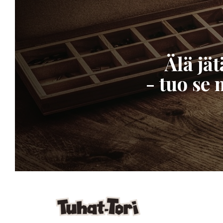
Älä jä
- tuo se