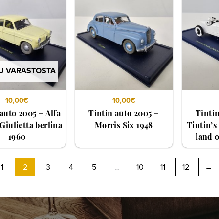
U VARASTOSTA
10,00
€
10,00
€
auto 2005 – Alfa
Tintin auto 2005 –
Tinti
iulietta berlina
Morris Six 1948
Tintin’s
1960
land o
1
2
3
4
5
…
10
11
12
→