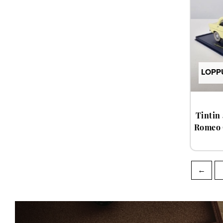
LOPP
Tintin 
Romeo G
←