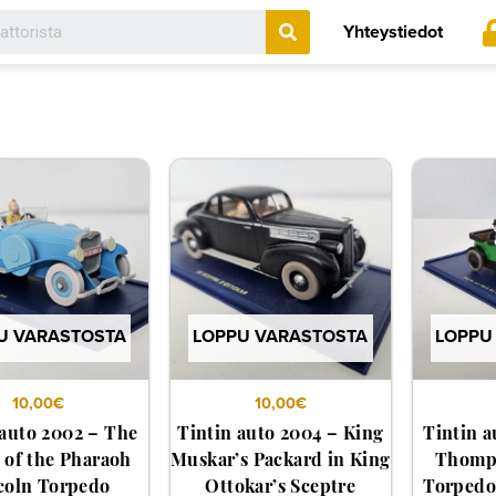
Search
Yhteystiedot
U VARASTOSTA
LOPPU VARASTOSTA
LOPPU
10,00
€
10,00
€
 auto 2002 – The
Tintin auto 2004 – King
Tintin a
 of the Pharaoh
Muskar’s Packard in King
Thomps
coln Torpedo
Ottokar’s Sceptre
Torpedo 