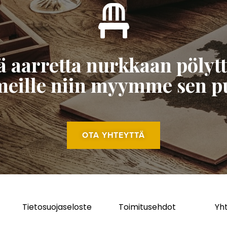
tä aarretta nurkkaan pöly
 meille niin myymme sen pu
OTA YHTEYTTÄ
Tietosuojaseloste
Toimitusehdot
Yh