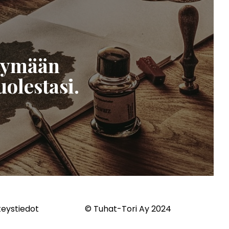
ttymään
olestasi.
teystiedot
© Tuhat-Tori Ay 2024