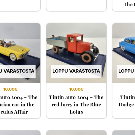
the 
U VARASTOSTA
LOPPU VARASTOSTA
LOPPU
10,00
€
10,00
€
 auto 2004 – The
Tintin auto 2004 – The
Tintin
rian car in the
red lorry in The Blue
Dodge 
culus Affair
Lotus